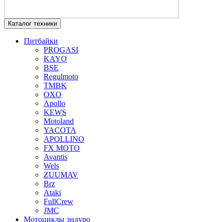
Каталог техники
Питбайки
PROGASI
KAYO
BSE
Regulmoto
TMBK
OXO
Apollo
KEWS
Motoland
YACOTA
APOLLINO
FX MOTO
Avantis
Wels
ZUUMAV
Brz
Ataki
FullCrew
JMC
Мотоциклы эндуро