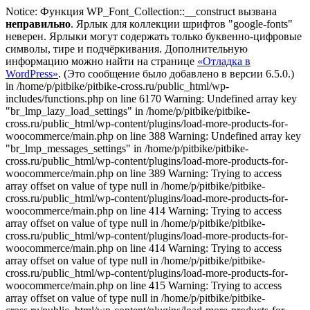
Notice: Функция WP_Font_Collection::__construct вызвана
неправильно
. Ярлык для коллекции шрифтов "google-fonts"
неверен. Ярлыки могут содержать только буквенно-цифровые
символы, тире и подчёркивания. Дополнительную
информацию можно найти на странице
«Отладка в
WordPress»
. (Это сообщение было добавлено в версии 6.5.0.)
in /home/p/pitbike/pitbike-cross.ru/public_html/wp-
includes/functions.php on line 6170
Warning: Undefined array key
"br_lmp_lazy_load_settings" in /home/p/pitbike/pitbike-
cross.ru/public_html/wp-content/plugins/load-more-products-for-
woocommerce/main.php on line 388 Warning: Undefined array key
"br_lmp_messages_settings" in /home/p/pitbike/pitbike-
cross.ru/public_html/wp-content/plugins/load-more-products-for-
woocommerce/main.php on line 389 Warning: Trying to access
array offset on value of type null in /home/p/pitbike/pitbike-
cross.ru/public_html/wp-content/plugins/load-more-products-for-
woocommerce/main.php on line 414 Warning: Trying to access
array offset on value of type null in /home/p/pitbike/pitbike-
cross.ru/public_html/wp-content/plugins/load-more-products-for-
woocommerce/main.php on line 414 Warning: Trying to access
array offset on value of type null in /home/p/pitbike/pitbike-
cross.ru/public_html/wp-content/plugins/load-more-products-for-
woocommerce/main.php on line 415 Warning: Trying to access
array offset on value of type null in /home/p/pitbike/pitbike-