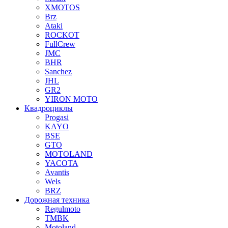
XMOTOS
Brz
Ataki
ROCKOT
FullCrew
JMC
BHR
Sanchez
JHL
GR2
YIRON MOTO
Квадроциклы
Progasi
KAYO
BSE
GTO
MOTOLAND
YACOTA
Avantis
Wels
BRZ
Дорожная техника
Regulmoto
TMBK
Motoland