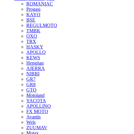
ROMANIAC
Progasi
KAYO
BSE
REGULMOTO
TMBK
OXO
TRX
HASKY
APOLLO
KEWS
Hengjian
AJERRA
NIBBI
GR7
GR8
GTO
Motoland
YACOTA
APOLLINO
FX MOTO
Avantis
Wels
ZUUMAV
Motax